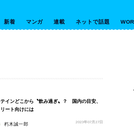
新着
マンガ
連載
ネットで話題
WOR
ロテインどこから〝飲み過ぎ〟？ 国内の目安、
スリート向けには
2023年07月27日
朽木誠一郎