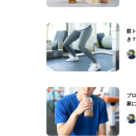
筋
き？
プ
家