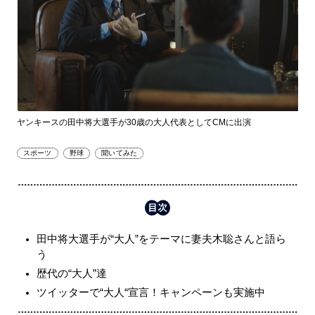
ヤンキースの田中将大選手が30歳の大人代表としてCMに出演
スポーツ
野球
聞いてみた
田中将大選手が“大人”をテーマに妻夫木聡さんと語ら
う
歴代の“大人”達
ツイッターで“大人“宣言！キャンペーンも実施中