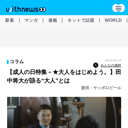
新着
マンガ
連載
ネットで話題
WORLD
2019/01/14
コラム
みんなの感想
【成人の日特集－★大人をはじめよう。】田
中将大が語る“大人”とは
提供：サッポロビール