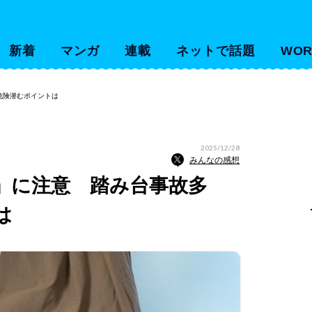
新着
マンガ
連載
ネットで話題
WOR
危険潜むポイントは
2025/12/28
みんなの感想
」に注意 踏み台事故多
は