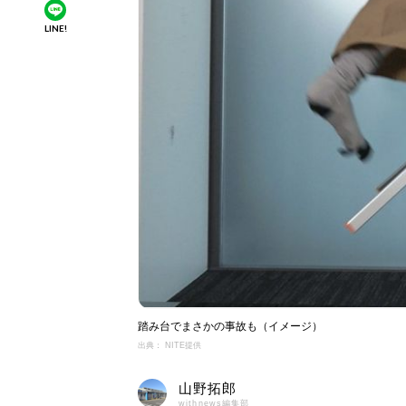
LINE!
踏み台でまさかの事故も（イメージ）
出典： NITE提供
山野拓郎
withnews編集部