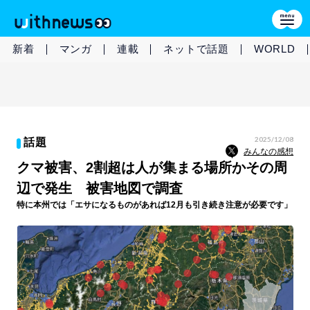
新着
マンガ
連載
ネットで話題
WORLD
2025/12/08
話題
みんなの感想
クマ被害、2割超は人が集まる場所かその周
辺で発生 被害地図で調査
特に本州では「エサになるものがあれば12月も引き続き注意が必要です」