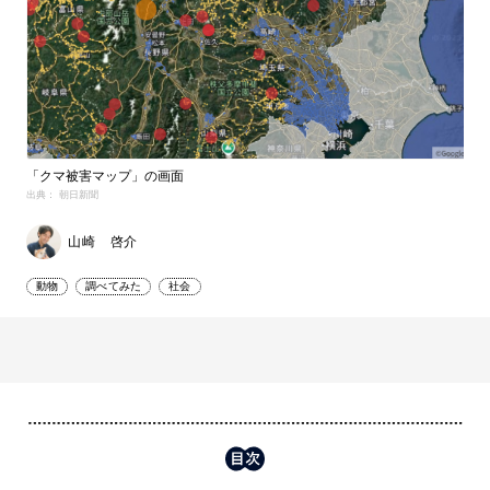
「クマ被害マップ」の画面
出典： 朝日新聞
山崎 啓介
動物
調べてみた
社会