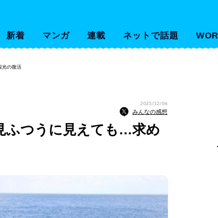
新着
マンガ
連載
ネットで話題
WOR
観光の復活
2025/12/06
みんなの感想
見ふつうに見えても…求め