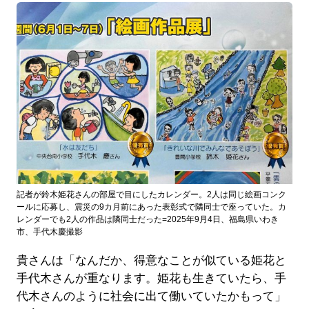
記者が鈴木姫花さんの部屋で目にしたカレンダー。2人は同じ絵画コンク
ールに応募し、震災の9カ月前にあった表彰式で隣同士で座っていた。カ
レンダーでも2人の作品は隣同士だった=2025年9月4日、福島県いわき
市、手代木慶撮影
貴さんは「なんだか、得意なことが似ている姫花と
手代木さんが重なります。姫花も生きていたら、手
代木さんのように社会に出て働いていたかもって」