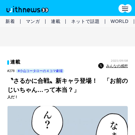
新着
マンガ
連載
ネットで話題
WORLD
2025/09/08
連載
みんなの感想
#278
#小山コータローの４コマ劇場
〝さるかに合戦〟新キャラ登場！ 「お前の
じいちゃん…って本当？」
人だ！