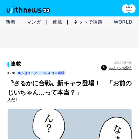
新着
マンガ
連載
ネットで話題
WORLD
2025/09/08
連載
みんなの感想
#278
#小山コータローの４コマ劇場
〝さるかに合戦〟新キャラ登場！ 「お前の
じいちゃん…って本当？」
人だ！