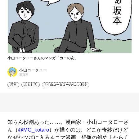
小山コータローさんのマンガ「カニの友」
小山コータロー
漫画家
漫画
おもしろ
#小山コータローの4コマ劇場
知らん役割あった……。漫画家・小山コータローさ
ん（
@MG_kotaro
）が描くのは、どこか奇妙だけど
なぜかツボに入る４コマ漫画。想像の斜め上からく