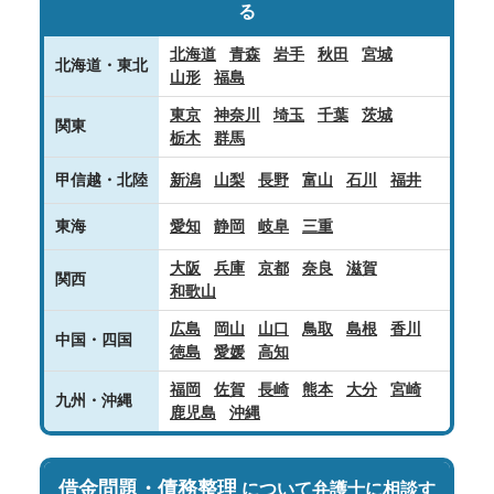
る
北海道
青森
岩手
秋田
宮城
北海道・東北
山形
福島
東京
神奈川
埼玉
千葉
茨城
関東
栃木
群馬
甲信越・北陸
新潟
山梨
長野
富山
石川
福井
東海
愛知
静岡
岐阜
三重
大阪
兵庫
京都
奈良
滋賀
関西
和歌山
広島
岡山
山口
鳥取
島根
香川
中国・四国
徳島
愛媛
高知
福岡
佐賀
長崎
熊本
大分
宮崎
九州・沖縄
鹿児島
沖縄
借金問題・債務整理
について弁護士に相談す