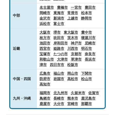
名古屋市
豊橋市
一宮市
豊田市
岡崎市
東海市
常滑市
松本市
中部
金沢市
新潟市
上越市
静岡市
浜松市
富士市
大阪市
堺市
東大阪市
豊中市
枚方市
吹田市
茨木市
寝屋川市
池田市
岸和田市
神戸市
尼崎市
近畿
西宮市
姫路市
川西市
明石市
宝塚市
たつの市
京都市
奈良市
和歌山市
大津市
草津市
長浜市
津市
四日市市
松阪市
広島市
福山市
岡山市
下関市
中国・四国
防府市
岩国市
高松市
松山市
高知市
福岡市
北九州市
久留米市
佐賀市
九州・沖縄
鳥栖市
長崎市
熊本市
鹿児島市
鹿屋市
大分市
宮崎市
那覇市