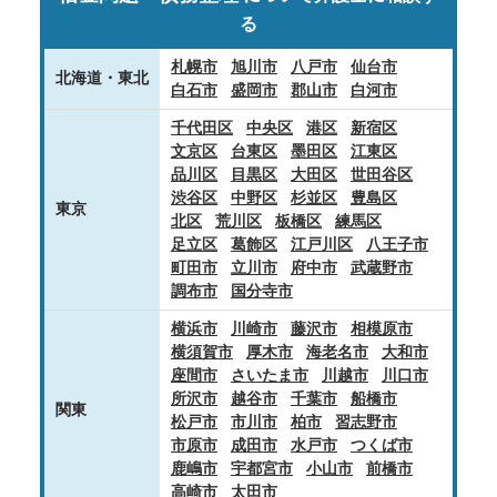
る
札幌市
旭川市
八戸市
仙台市
北海道・東北
白石市
盛岡市
郡山市
白河市
千代田区
中央区
港区
新宿区
文京区
台東区
墨田区
江東区
品川区
目黒区
大田区
世田谷区
渋谷区
中野区
杉並区
豊島区
東京
北区
荒川区
板橋区
練馬区
足立区
葛飾区
江戸川区
八王子市
町田市
立川市
府中市
武蔵野市
調布市
国分寺市
横浜市
川崎市
藤沢市
相模原市
横須賀市
厚木市
海老名市
大和市
座間市
さいたま市
川越市
川口市
所沢市
越谷市
千葉市
船橋市
関東
松戸市
市川市
柏市
習志野市
市原市
成田市
水戸市
つくば市
鹿嶋市
宇都宮市
小山市
前橋市
高崎市
太田市