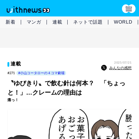
新着
マンガ
連載
ネットで話題
WORLD
2025/07/21
連載
みんなの感想
#271
#小山コータローの４コマ劇場
〝ゆびきり〟で飲む針は何本？ 「ちょっ
と！」…クレームの理由は
痛っ！