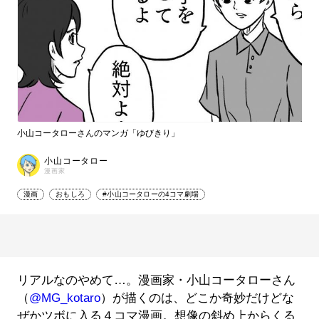
小山コータローさんのマンガ「ゆびきり」
小山コータロー
漫画家
漫画
おもしろ
#小山コータローの4コマ劇場
リアルなのやめて…。漫画家・小山コータローさん
（
@MG_kotaro
）が描くのは、どこか奇妙だけどな
ぜかツボに入る４コマ漫画。想像の斜め上からくる