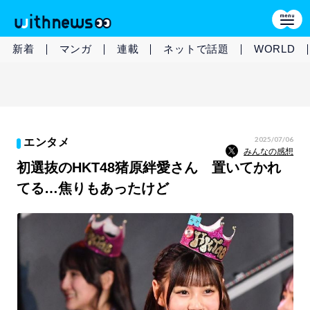
新着
マンガ
連載
ネットで話題
WORLD
2025/07/06
エンタメ
みんなの感想
初選抜のHKT48猪原絆愛さん 置いてかれ
てる…焦りもあったけど