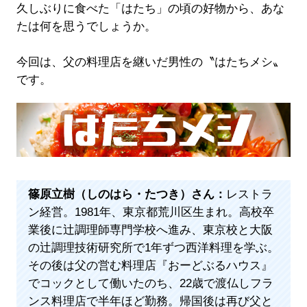
久しぶりに食べた「はたち」の頃の好物から、あな
たは何を思うでしょうか。
今回は、父の料理店を継いだ男性の〝はたちメシ〟
です。
篠原立樹（しのはら・たつき）さん：
レストラ
ン経営。1981年、東京都荒川区生まれ。高校卒
業後に辻調理師専門学校へ進み、東京校と大阪
の辻調理技術研究所で1年ずつ西洋料理を学ぶ。
その後は父の営む料理店『おーどぶるハウス』
でコックとして働いたのち、22歳で渡仏しフラ
ンス料理店で半年ほど勤務。帰国後は再び父と