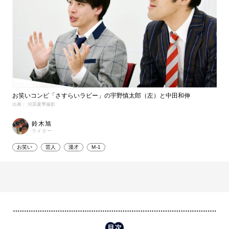
お笑いコンビ「さすらいラビー」の宇野慎太郎（左）と中田和伸
出典： 河原夏季撮影
鈴木旭
ライター
お笑い
芸人
漫才
M-1