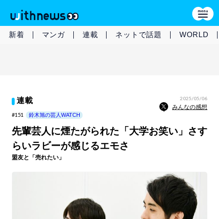
新着
マンガ
連載
ネットで話題
WORLD
2025/05/06
連載
みんなの感想
#151
鈴木旭の芸人WATCH
先輩芸人に煙たがられた「大学お笑い」さす
らいラビーが感じるエモさ
盟友と「売れたい」