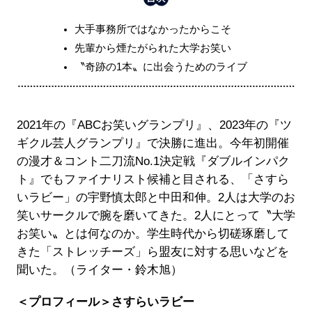
大手事務所ではなかったからこそ
先輩から煙たがられた大学お笑い
〝奇跡の1本〟に出会うためのライブ
2021年の『ABCお笑いグランプリ』、2023年の『ツ
ギクル芸人グランプリ』で決勝に進出。今年初開催
の漫才＆コント二刀流No.1決定戦『ダブルインパク
ト』でもファイナリスト候補と目される、「さすら
いラビー」の宇野慎太郎と中田和伸。2人は大学のお
笑いサークルで腕を磨いてきた。2人にとって〝大学
お笑い〟とは何なのか。学生時代から切磋琢磨して
きた「ストレッチーズ」ら盟友に対する思いなどを
聞いた。（ライター・鈴木旭）
＜プロフィール＞さすらいラビー