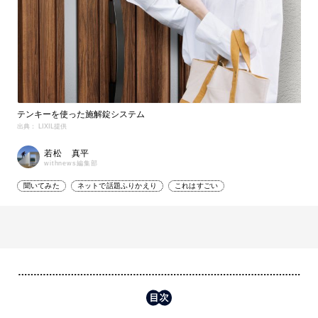
テンキーを使った施解錠システム
出典： LIXIL提供
若松 真平
withnews編集部
聞いてみた
ネットで話題ふりかえり
これはすごい