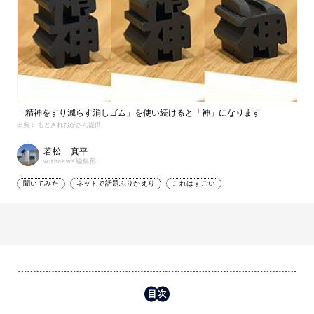
「精神をすり減らす消しゴム」を使い続けると「神」になります
出典： もときれおがさん提供
若松 真平
withnews編集部
聞いてみた
ネットで話題ふりかえり
これはすごい