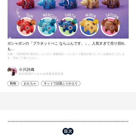
ガシャポンの「プラネットべこ ならぶんです。」。人気すぎて売り切れ
も…
出典： ©BANDAI 発売元：バンダイ 画像提供：バンダイ ※販売が終了している場合がございま
す。予めご了承ください。
小川詩織
朝日新聞デジタル企画報道部記者
動物
おもちゃ
ネットで話題ふりかえり