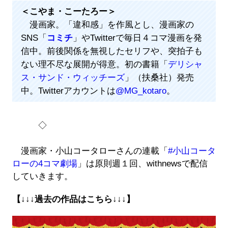
＜こやま・こーたろー＞
漫画家。「違和感」を作風とし、漫画家の
SNS「
コミチ
」やTwitterで毎日４コマ漫画を発
信中。前後関係を無視したセリフや、突拍子も
ない理不尽な展開が得意。初の書籍「
デリシャ
ス・サンド・ウィッチーズ
」（扶桑社）発売
中。Twitterアカウントは
@MG_kotaro
。
◇
漫画家・小山コータローさんの連載「
#小山コータ
ローの4コマ劇場
」は原則週１回、withnewsで配信
していきます。
【↓↓↓過去の作品はこちら↓↓↓】