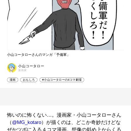
小山コータローさんのマンガ「予備軍」
小山コータロー
漫画家
漫画
おもしろ
#小山コータローの4コマ劇場
怖いのに怖くない…。漫画家・小山コータローさん
（
@MG_kotaro
）が描くのは、どこか奇妙だけどな
ぜかツボに入る４コマ漫画。想像の斜め上からくる