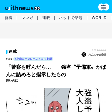
新着
マンガ
連載
ネットで話題
WORLD
2025/03/03
連載
みんなの感想
#251
#小山コータローの４コマ劇場
「警察を呼んだら…」 強盗〝予備軍〟かば
んに詰めろと指示したもの
怖いのに