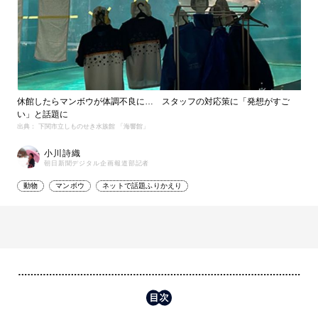
休館したらマンボウが体調不良に… スタッフの対応策に「発想がすご
い」と話題に
出典： 下関市立しものせき水族館 「海響館」
小川詩織
朝日新聞デジタル企画報道部記者
動物
マンボウ
ネットで話題ふりかえり