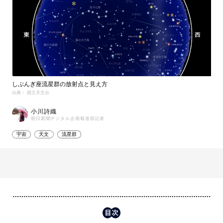
しぶんぎ座流星群の放射点と見え方
出典： 国立天文台
小川詩織
朝日新聞デジタル企画報道部記者
宇宙
天文
流星群