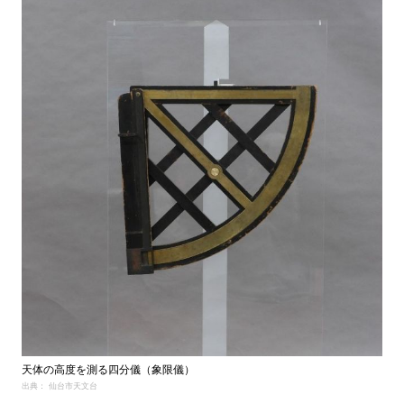
天体の高度を測る四分儀（象限儀）
出典： 仙台市天文台