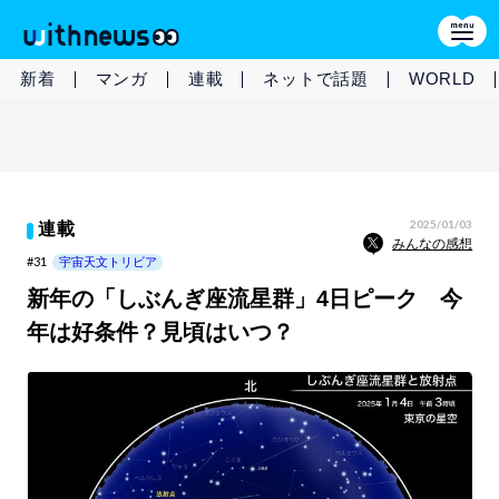
新着
マンガ
連載
ネットで話題
WORLD
2025/01/03
連載
みんなの感想
#31
宇宙天文トリビア
新年の「しぶんぎ座流星群」4日ピーク 今
年は好条件？見頃はいつ？