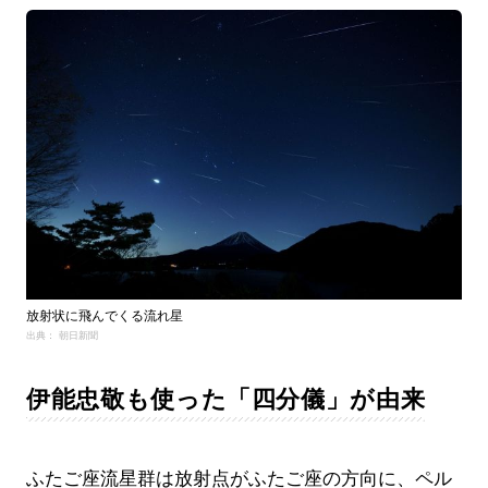
放射状に飛んでくる流れ星
出典： 朝日新聞
伊能忠敬も使った「四分儀」が由来
ふたご座流星群は放射点がふたご座の方向に、ペル