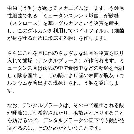
虫歯（う蝕）が起きるメカニズムは、まず、う蝕原
性細菌である「ミュータンスレンサ球菌」が砂糖
（スクロース）を基にグルカンという物質を産生
し、このグルカンを利用してバイオフィルム（細菌
が身を守るために形成する膜）を作ります。
さらにこれを基に他のさまざまな細菌や物質を取り
入れて歯垢（デンタルプラーク）が作られます。ミ
ュータンス菌は歯垢の中で食物中などの糖類を代謝
して酸を産生し、この酸により歯の表面が脱灰（カ
ルシウムが溶出する現象）され、う蝕を発症しま
す。
なお、デンタルプラークは、その中で産生される酸
が唾液により希釈されたり、拡散されたりすること
を妨げるので、デンタルプラークの直下でう蝕が発
症するのは、そのためだということです。