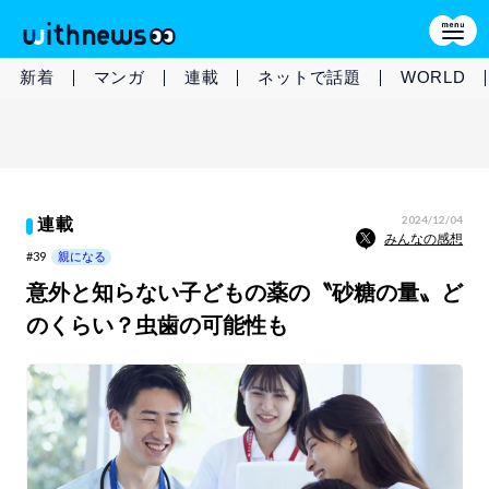
新着
マンガ
連載
ネットで話題
WORLD
2024/12/04
連載
みんなの感想
#39
親になる
意外と知らない子どもの薬の〝砂糖の量〟ど
のくらい？虫歯の可能性も