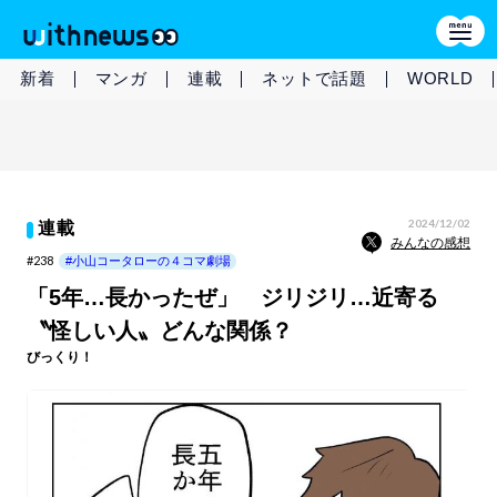
新着
マンガ
連載
ネットで話題
WORLD
2024/12/02
連載
みんなの感想
#238
#小山コータローの４コマ劇場
「5年…長かったぜ」 ジリジリ…近寄る
〝怪しい人〟どんな関係？
びっくり！