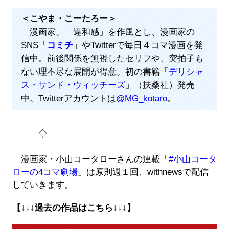
＜こやま・こーたろー＞
漫画家。「違和感」を作風とし、漫画家の
SNS「
コミチ
」やTwitterで毎日４コマ漫画を発
信中。前後関係を無視したセリフや、突拍子も
ない理不尽な展開が得意。初の書籍「
デリシャ
ス・サンド・ウィッチーズ
」（扶桑社）発売
中。Twitterアカウントは
@MG_kotaro
。
◇
漫画家・小山コータローさんの連載「
#小山コータ
ローの4コマ劇場
」は原則週１回、withnewsで配信
していきます。
【↓↓↓過去の作品はこちら↓↓↓】