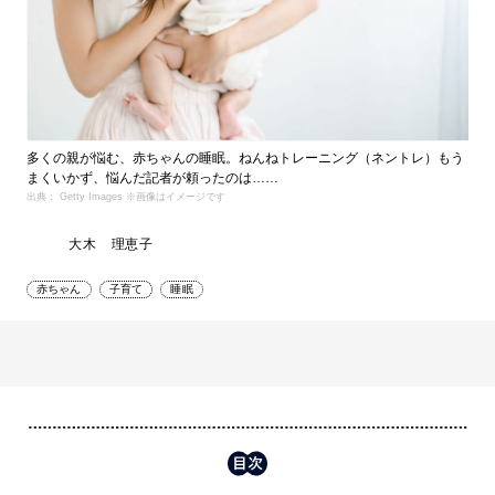
多くの親が悩む、赤ちゃんの睡眠。ねんねトレーニング（ネントレ）もう
まくいかず、悩んだ記者が頼ったのは……
出典： Getty Images ※画像はイメージです
大木 理恵子
赤ちゃん
子育て
睡眠