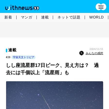
新着
マンガ
連載
ネットで話題
WORLD
2024/11/15
連載
みんなの感想
#28
宇宙天文トリビア
しし座流星群17日ピーク、見え方は？ 過
去には千個以上「流星雨」も