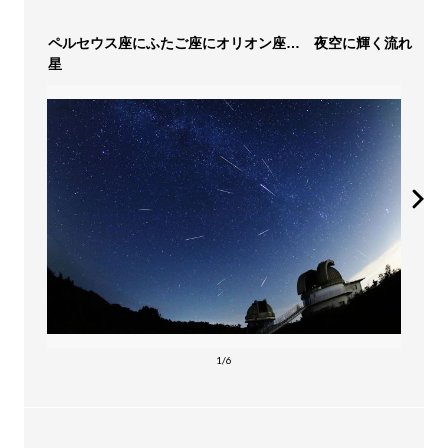
ペルセウス座にふたご座にオリオン座… 夜空に輝く流れ
星
1/6