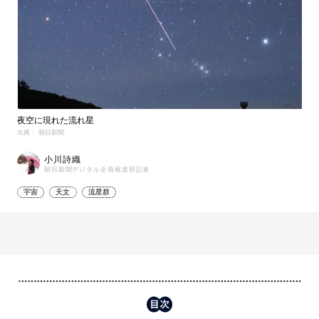
夜空に現れた流れ星
出典： 朝日新聞
小川詩織
朝日新聞デジタル企画報道部記者
宇宙
天文
流星群