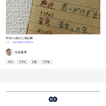
中3から続けた雑記帳
出典：
おひるねさんのXより
河原夏季
SNS
大学生
読書
中学校