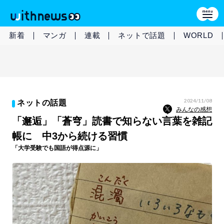
新着
マンガ
連載
ネットで話題
WORLD
2024/11/08
ネットの話題
みんなの感想
「邂逅」「蒼穹」読書で知らない言葉を雑記
帳に 中3から続ける習慣
「大学受験でも国語が得点源に」