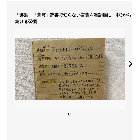
「邂逅」「蒼穹」読書で知らない言葉を雑記帳に 中3から
続ける習慣
1/3