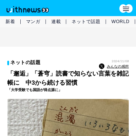
新着
マンガ
連載
ネットで話題
WORLD
2024/11/08
ネットの話題
みんなの感想
「邂逅」「蒼穹」読書で知らない言葉を雑記
帳に 中3から続ける習慣
「大学受験でも国語が得点源に」