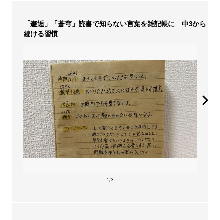
「邂逅」「蒼穹」読書で知らない言葉を雑記帳に 中3から
続ける習慣
1/3