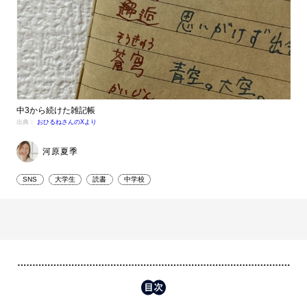
中3から続けた雑記帳
出典：
おひるねさんのXより
河原夏季
SNS
大学生
読書
中学校