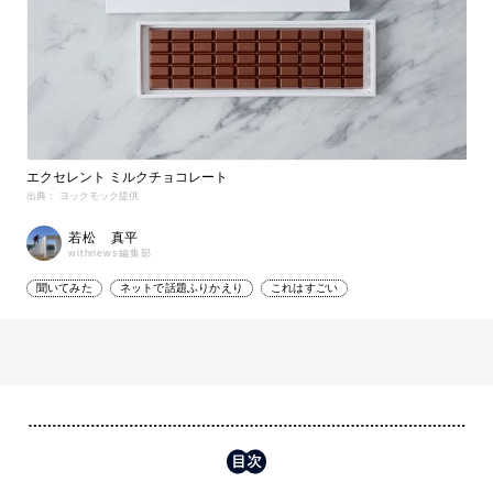
エクセレント ミルクチョコレート
出典： ヨックモック提供
若松 真平
withnews編集部
聞いてみた
ネットで話題ふりかえり
これはすごい