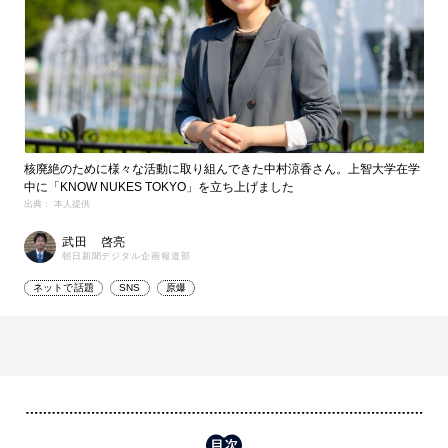
核廃絶のために様々な活動に取り組んできた中村涼香さん。上智大学在学
中に「KNOW NUKES TOKYO」を立ち上げました
出典： 本人提供
武田 啓亮
朝日新聞デジタル企画報道部
ネットで話題
SNS
原爆