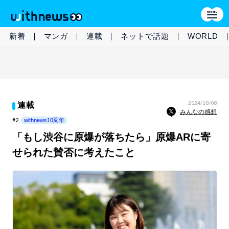
新着
マンガ
連載
ネットで話題
WORLD
2024/10/08
連載
みんなの感想
#2
withnews10周年
「もし渋谷に原爆が落ちたら」原爆ARに寄
せられた賛否に考えたこと