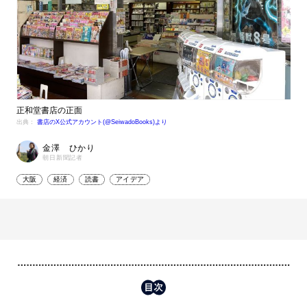
正和堂書店の正面
出典：
書店のX公式アカウント(@SeiwadoBooks)より
金澤 ひかり
朝日新聞記者
大阪
経済
読書
アイデア