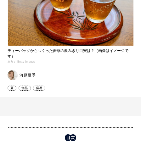
ティーバッグからつくった麦茶の飲みきり目安は？（画像はイメージで
す）
出典： Getty Images
河原夏季
夏
食品
猛暑