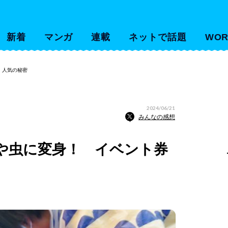
新着
マンガ
連載
ネットで話題
WOR
、人気の秘密
2024/06/21
みんなの感想
や虫に変身！ イベント券