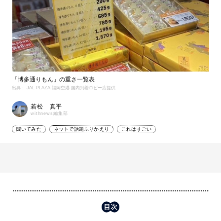
「博多通りもん」の重さ一覧表
出典： JAL PLAZA 福岡空港 国内到着ロビー店提供
若松 真平
withnews編集部
聞いてみた
ネットで話題ふりかえり
これはすごい