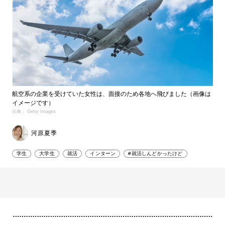
航空系の企業を受けていた女性は、面接のため各地へ飛びました（画像は
イメージです）
出典： Getty Images
河原夏季
学生
大学生
就活
インターン
#就活しんどかったけど