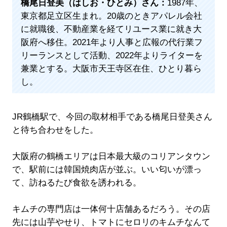
橋尾日登美（はしお・ひとみ）さん：
1987年、
東京都足立区生まれ。20歳のときアパレル会社
に就職後、不動産業を経てリユース業に就き大
阪府へ移住。2021年より人事と広報の代行業フ
リーランスとして活動、2022年よりライターを
兼業とする。大阪市天王寺区在住、ひとり暮ら
し。
JR鶴橋駅で、今回の取材相手である橋尾日登美さん
と待ち合わせをした。
大阪府の鶴橋エリアは日本最大級のコリアンタウン
で、駅前には韓国焼肉店が並ぶ。いい匂いが漂っ
て、訪ねるたび食欲を誘われる。
キムチの専門店は一体何十店舗あるだろう。その店
先には山芋やせり、トマトにセロリのキムチなんて