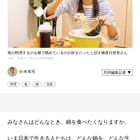
母が料理するのを横で眺めているのが好きだったと話す橋尾日登美さん
出典： 写真はいずれも白央篤司撮影
白央篤司
共同編集記者
料理
食
鍋
自炊
みなさんはどんなとき、鍋を食べたくなりますか。
いま日本で生きる人たちは、どんな鍋を、どんな生