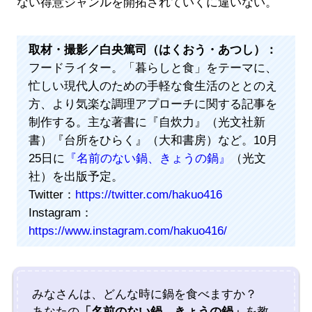
ない得意ジャンルを開拓されていくに違いない。
取材・撮影／白央篤司（はくおう・あつし）：
フードライター。「暮らしと食」をテーマに、
忙しい現代人のための手軽な食生活のととのえ
方、より気楽な調理アプローチに関する記事を
制作する。主な著書に『自炊力』（光文社新
書）『台所をひらく』（大和書房）など。10月
25日に
『名前のない鍋、きょうの鍋』
（光文
社）を出版予定。
Twitter：
https://twitter.com/hakuo416
Instagram：
https://www.instagram.com/hakuo416/
みなさんは、どんな時に鍋を食べますか？
あなたの
「名前のない鍋、きょうの鍋」
を教