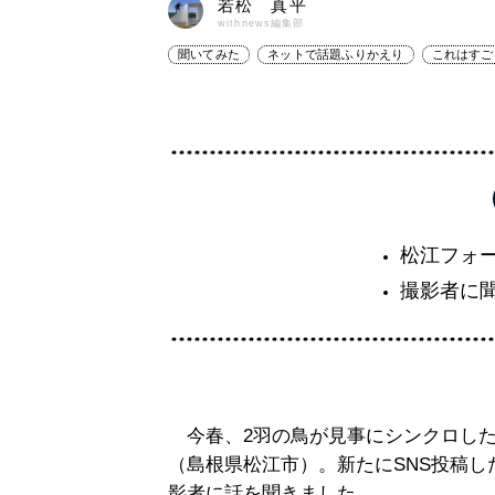
若松 真平
withnews編集部
聞いてみた
ネットで話題ふりかえり
これはすご
松江フォ
撮影者に
今春、2羽の鳥が見事にシンクロした
（島根県松江市）。新たにSNS投稿
影者に話を聞きました。