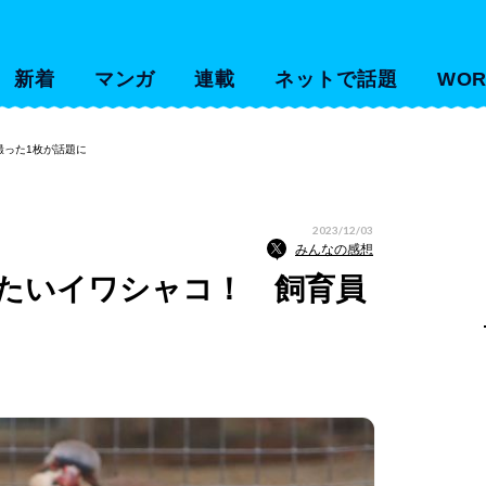
新着
マンガ
連載
ネットで話題
WOR
撮った1枚が話題に
2023/12/03
みんなの感想
たいイワシャコ！ 飼育員