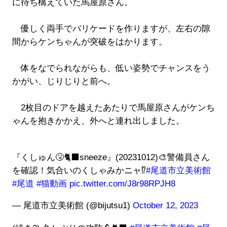
に待ち構えていた馬屋原さん。
優しく両手でバリケードを作りますが、左右の隙
間からケンちゃんが突破をはかります。
体をなでられながらも、低い姿勢でチャンスをう
かがい、じりじりと前へ。
2枚目のドアを越えたあたりで馬屋原さんがケンち
ゃんを抱きかかえ、外へと連れ出しました。
『くしゅん🤧🐈‍⬛sneeze』(20231012)🎨警備員さん
を確認！気合いのくしゃみかニャ⁉︎
#尾道市立美術館
#尾道
#猫動画
pic.twitter.com/J8r98RPJH8
— 尾道市立美術館 (@bijutsu1)
October 12, 2023