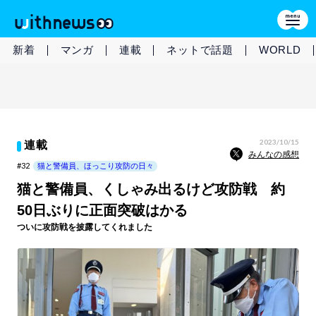
新着
マンガ
連載
ネットで話題
WORLD
2023/10/15
連載
みんなの感想
#32
猫と警備員、ほっこり攻防の日々
猫と警備員、くしゃみ出るけど攻防戦 約
50日ぶりに正面突破はかる
ついに攻防戦を披露してくれました