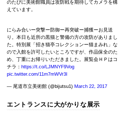
のたびに美術館職員は攻防戦を期待してカメラを構
えています。
にらみ合いー突撃ー防御ー再突破ー捕獲ーお見送
り。本日も近所の黒猫と警備の方の攻防がありまし
た。特別展「招き猫亭コレクションー猫まみれ」な
ので入館を許可したいところですが、作品保全のた
め、丁重にお帰りいただきました。展覧会ＨＰはコ
チラ：
https://t.co/LJMNYF9Vog
pic.twitter.com/11m7mWVr3I
— 尾道市立美術館 (@bijutsu1)
March 22, 2017
エントランスに大がかりな展示