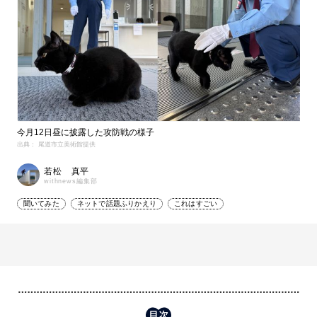
今月12日昼に披露した攻防戦の様子
出典： 尾道市立美術館提供
若松 真平
withnews編集部
聞いてみた
ネットで話題ふりかえり
これはすごい