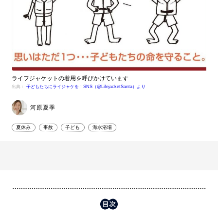
ライフジャケットの着用を呼びかけています
出典：
子どもたちにライジャケを！SNS（@LifejacketSanta）より
河原夏季
夏休み
事故
子ども
海水浴場