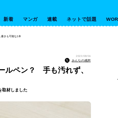
新着
マンガ
連載
ネットで話題
WOR
し書きも可能な1本
2023/08/06
みんなの感想
ールペン？ 手も汚れず、
を取材しました