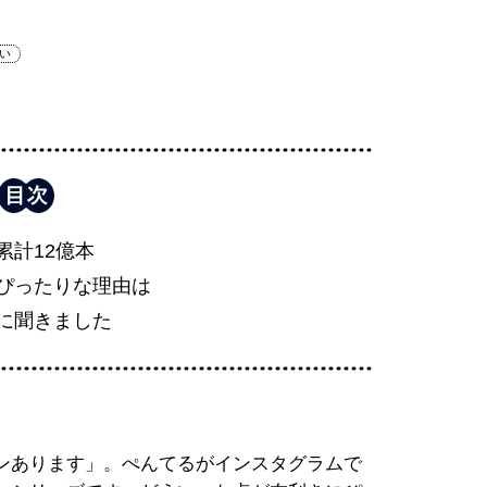
い
累計12億本
ぴったりな理由は
に聞きました
ンあります」。ぺんてるがインスタグラムで