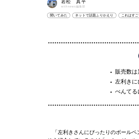
若松 真平
withnews編集部
聞いてみた
ネットで話題ふりかえり
これはすご
販売数は
左利きに
ぺんてる
「左利きさんにぴったりのボールペ