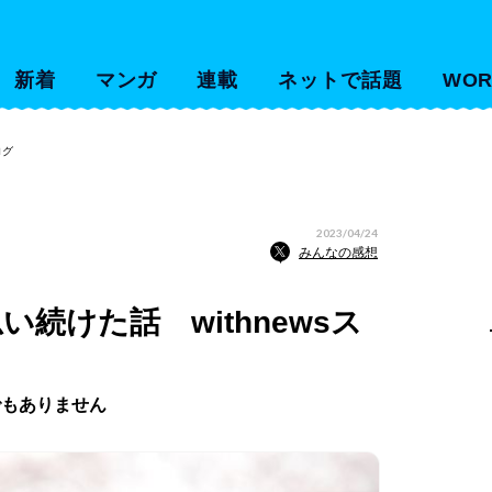
新着
マンガ
連載
ネットで話題
WOR
ログ
2023/04/24
みんなの感想
続けた話 withnewsス
でもありません