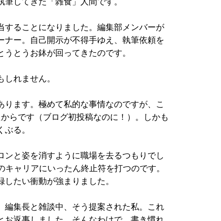
執筆してきた「雑食」人間です。
当することになりました。編集部メンバーが
ーナー。自己開示が不得手ゆえ、執筆依頼を
とうとうお鉢が回ってきたのです。
もしれません。
あります。極めて私的な事情なのですが、こ
たからです（ブログ初投稿なのに！）。しかも
くぶる。
ロンと姿を消すように職場を去るつもりでし
そのキャリアにいったん終止符を打つのです。
録したい衝動が強まりました。
。編集長と雑談中、そう提案された私。これ
とお返事しました。そんなわけで、書き慣れ