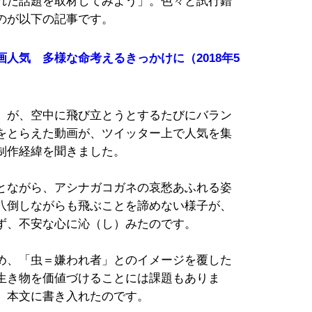
れた話題を取材してみよう」。色々と試行錯
のが以下の記事です。
人気 多様な命考えるきっかけに（2018年5
」が、空中に飛び立とうとするたびにバラン
をとらえた動画が、ツイッター上で人気を集
制作経緯を聞きました。
とながら、アシナガコガネの哀愁あふれる姿
八倒しながらも飛ぶことを諦めない様子が、
ず、不安な心に沁（し）みたのです。
め、「虫＝嫌われ者」とのイメージを覆した
生き物を価値づけることには課題もありま
、本文に書き入れたのです。