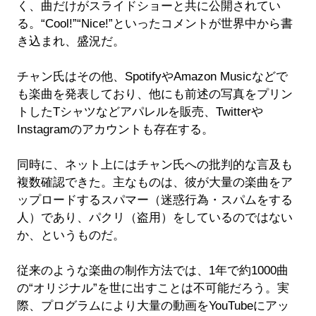
く、曲だけがスライドショーと共に公開されてい
る。“Cool!”“Nice!”といったコメントが世界中から書
き込まれ、盛況だ。
チャン氏はその他、SpotifyやAmazon Musicなどで
も楽曲を発表しており、他にも前述の写真をプリン
トしたTシャツなどアパレルを販売、Twitterや
Instagramのアカウントも存在する。
同時に、ネット上にはチャン氏への批判的な言及も
複数確認できた。主なものは、彼が大量の楽曲をア
ップロードするスパマー（迷惑行為・スパムをする
人）であり、パクリ（盗用）をしているのではない
か、というものだ。
従来のような楽曲の制作方法では、1年で約1000曲
の“オリジナル”を世に出すことは不可能だろう。実
際、プログラムにより大量の動画をYouTubeにアッ