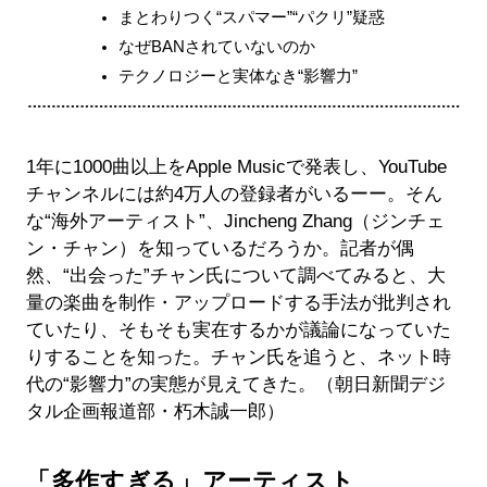
まとわりつく“スパマー”“パクリ”疑惑
なぜBANされていないのか
テクノロジーと実体なき“影響力”
1年に1000曲以上をApple Musicで発表し、YouTube
チャンネルには約4万人の登録者がいるーー。そん
な“海外アーティスト”、Jincheng Zhang（ジンチェ
ン・チャン）を知っているだろうか。記者が偶
然、“出会った”チャン氏について調べてみると、大
量の楽曲を制作・アップロードする手法が批判され
ていたり、そもそも実在するかが議論になっていた
りすることを知った。チャン氏を追うと、ネット時
代の“影響力”の実態が見えてきた。（朝日新聞デジ
タル企画報道部・朽木誠一郎）
「多作すぎる」アーティスト