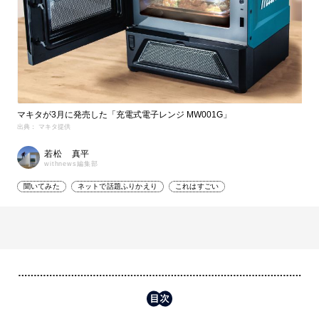
マキタが3月に発売した「充電式電子レンジ MW001G」
出典： マキタ提供
若松 真平
withnews編集部
聞いてみた
ネットで話題ふりかえり
これはすごい