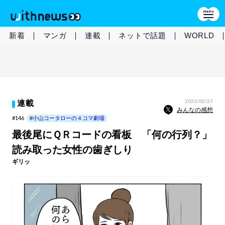
新着
マンガ
連載
ネットで話題
WORLD
2023/02/27
連載
みんなの感想
#146
#小山コータローの４コマ劇場
最後尾にＱＲコードの看板 「何の行列？」
読み取った女性の歯ぎしり
ギリッ