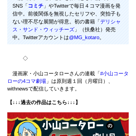
SNS「
コミチ
」やTwitterで毎日４コマ漫画を発
信中。前後関係を無視したセリフや、突拍子も
ない理不尽な展開が得意。初の書籍「
デリシャ
ス・サンド・ウィッチーズ
」（扶桑社）発売
中。Twitterアカウントは
@MG_kotaro
。
◇
漫画家・小山コータローさんの連載「
#小山コータ
ローの4コマ劇場
」は原則週１回（月曜日）、
withnewsで配信していきます。
【↓↓↓過去の作品はこちら↓↓↓】