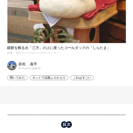
鏡餅を飾る台「三方」の上に座ったコールダックの「しらたま」
出典： 松江フォーゲルパークのツイッター
若松 真平
withnews編集部
聞いてみた
ネットで話題ふりかえり
これはすごい