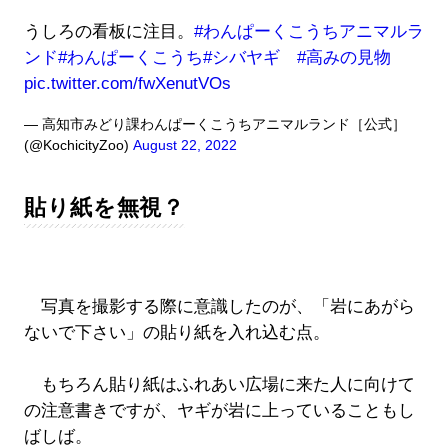
うしろの看板に注目。
#わんぱーくこうちアニマルラ
ンド
#わんぱーくこうち
#シバヤギ
#高みの見物
pic.twitter.com/fwXenutVOs
— 高知市みどり課わんぱーくこうちアニマルランド［公式］
(@KochicityZoo)
August 22, 2022
貼り紙を無視？
写真を撮影する際に意識したのが、「岩にあがら
ないで下さい」の貼り紙を入れ込む点。
もちろん貼り紙はふれあい広場に来た人に向けて
の注意書きですが、ヤギが岩に上っていることもし
ばしば。