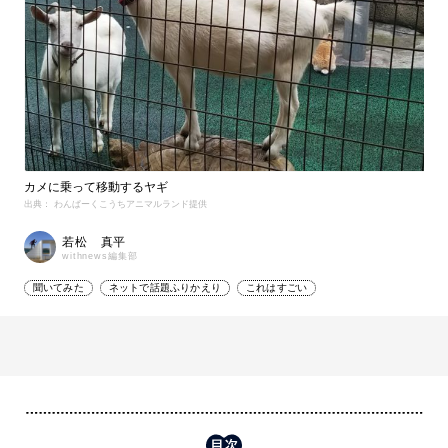
カメに乗って移動するヤギ
出典： わんぱーくこうちアニマルランド提供
若松 真平
withnews編集部
聞いてみた
ネットで話題ふりかえり
これはすごい