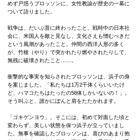
めず戸惑うブロッソンに、女性教諭が歴史の一幕に
ついて語りました。
戦争は、だいぶ昔に終わったこと。戦時中の日本社
会に、米国人を敵と見なし、文化さえも憎むべきだ
という風潮があったこと。仲間の西洋人形の多く
が、竹槍（やり）で突かれたり燃やされたりして、
無残に破壊されたこと……。
衝撃的な事実を知らされたブロッソンは、浜子の身
を案じました。「私たちは1万2千体くらいいたけ
ど、ハマコたちはたったの58体しかいないの！」。
そう叫ぶと、誰かにぽんと肩をたたかれます。
「ゴキゲンヨウ」。そこには、初めて対面した頃と
変わらず、美しい状態を保つ浜子が立っていまし
た。無事を確認したブロッソンは、喜びのあまり抱