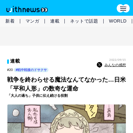
新着
マンガ
連載
ネットで話題
WORLD
2022/09/15
連載
みんなの感想
#20
#戦中戦後のドサクサ
戦争を終わらせる魔法なんてなかった…日米
「平和人形」の数奇な運命
「大人の過ち」子供に伝え続ける役割