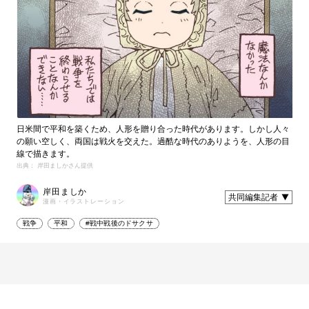
日米間で平和を築くため、人形を贈り合った時代があります。しかし人々
の願い空しく、両国は戦火を交えた。過酷な時代のありようを、人形の目
線で描きます。
出典： 岸田ましかさん提供
岸田ましか
共同編集記者
漫画・イラストレーション
戦争
平和
#戦中戦後のドサクサ