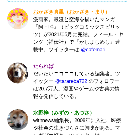
おかざき真里（おかざき・まり）
漫画家。最澄と空海を描いたマンガ
『阿・吽』（ビッグコミックスピリッ
ツ）が2021年5月に完結。フィール・ヤ
ング（祥伝社）で『かしましめし』連
載中。ツイッターは
@cafemari
たられば
だいたいニコニコしている編集者。ツ
イッター
@tarareba722
のフォロワー
は20.7万人。漫画やゲームや古典の情
報を発信している。
水野梓（みずの・あづさ）
withnews編集長。2008年に入社、医療
や社会の生きづらさに興味がある。マ