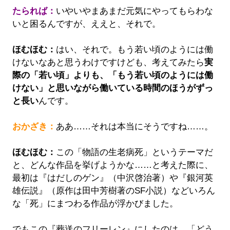
たられば：
いやいやまあまだ元気にやってもらわな
いと困るんですが、ええと、それで。
ほむほむ：
はい、それで。もう若い頃のようには働
けないなあと思うわけですけども、考えてみたら
実
際の「若い頃」よりも、「もう若い頃のようには働
けない」と思いながら働いている時間のほうがずっ
と長い
んです。
おかざき：
ああ……それは本当にそうですね……。
ほむほむ：
この「物語の生老病死」というテーマだ
と、どんな作品を挙げようかな……と考えた際に、
最初は『はだしのゲン』（中沢啓治著）や『銀河英
雄伝説』（原作は田中芳樹著のSF小説）などいろん
な「死」にまつわる作品が浮かびました。
でもこの『葬送のフリーレン』にしたのは、「どう