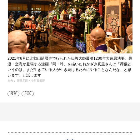
2021年6月に比叡山延暦寺で行われた伝教大師最澄1200年大遠忌法要。最
澄・空海が登場する漫画『阿・吽』を描いたおかざき真里さんは「葬儀と
いうのは、まだ生きている人が生き続けるためにやることなんだな、と思
います」と話します
出典： 朝日新聞・小川智撮影
漫画
小説