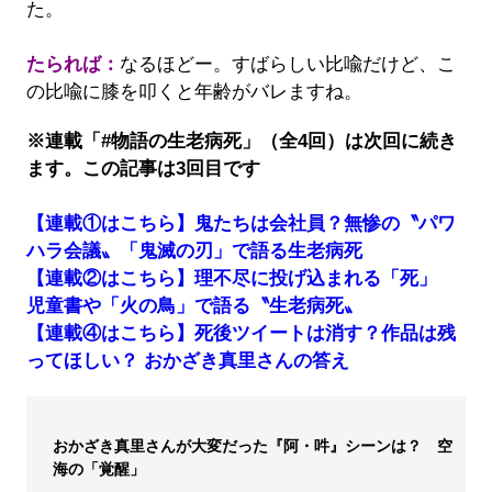
た。
たられば：
なるほどー。すばらしい比喩だけど、こ
の比喩に膝を叩くと年齢がバレますね。
※連載「#物語の生老病死」（全4回）は次回に続き
ます。この記事は3回目です
【連載①はこちら】鬼たちは会社員？無惨の〝パワ
ハラ会議〟「鬼滅の刃」で語る生老病死
【連載②はこちら】理不尽に投げ込まれる「死」
児童書や「火の鳥」で語る〝生老病死〟
【連載④はこちら】死後ツイートは消す？作品は残
ってほしい？ おかざき真里さんの答え
おかざき真里さんが大変だった『阿・吽』シーンは？ 空
海の「覚醒」