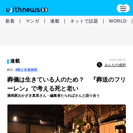
新着
マンガ
連載
ネットで話題
WORLD
2022/08/12
連載
みんなの感想
#12
#医と生老病死
葬儀は生きている人のため？ 『葬送のフリ
ーレン』で考える死と老い
漫画家おかざき真里さん・編集者たらればさんと語り合う