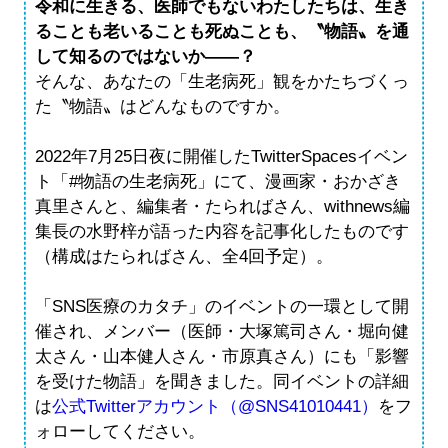
令和に生きる、医師でもないわたしたちは、生き
ることも老いることも死ぬことも、〝物語〟を通
して知るのではないか――？
そんな、あなたの「生老病死」観をかたちづくっ
た〝物語〟はどんなものですか。
2022年7月25日夜に開催したTwitterSpacesイベン
ト「#物語の生老病死」にて、漫画家・おかざき
真里さんと、編集者・たらればさん、withnews編
集長の水野梓が語った内容を記事化したものです
（構成はたらればさん、全4回予定）。
「SNS医療のカタチ」のイベントの一環として開
催され、メンバー（医師・大塚篤司さん・堀向健
太さん・山本健人さん・市原真さん）にも「影響
を受けた物語」を聞きました。同イベントの詳細
は
公式Twitterアカウント（@SNS41010441）
をフ
ォローしてください。