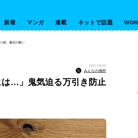
新着
マンガ
連載
ネットで話題
WOR
貼り紙、書店の願い
2022/06/09
みんなの感想
には…」鬼気迫る万引き防止