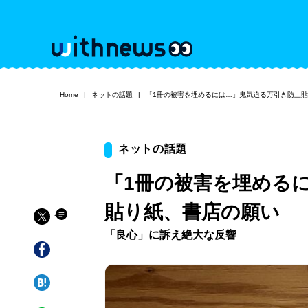
Home
ネットの話題
「1冊の被害を埋めるには…」鬼気迫る万引き防止
ネットの話題
「1冊の被害を埋める
貼り紙、書店の願い
「良心」に訴え絶大な反響