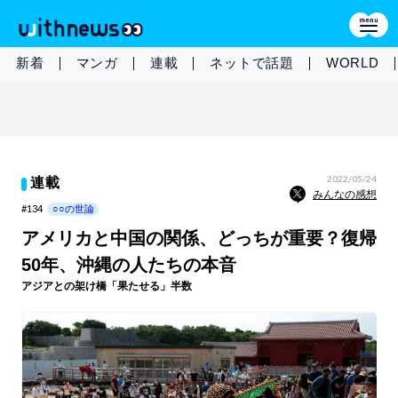
新着
マンガ
連載
ネットで話題
WORLD
2022/05/24
連載
みんなの感想
#134
○○の世論
アメリカと中国の関係、どっちが重要？復帰
50年、沖縄の人たちの本音
アジアとの架け橋「果たせる」半数