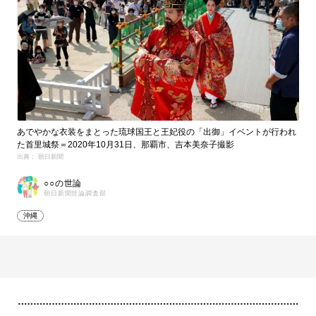
あでやかな衣装をまとった琉球国王と王妃役の「出御」イベントが行われ
た首里城祭＝2020年10月31日、那覇市、吉本美奈子撮影
出典： 朝日新聞
○○の世論
朝日新聞世論調査部
沖縄