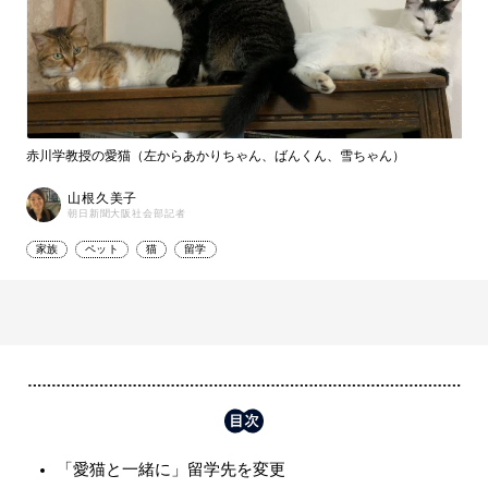
赤川学教授の愛猫（左からあかりちゃん、ばんくん、雪ちゃん）
山根久美子
朝日新聞大阪社会部記者
家族
ペット
猫
留学
「愛猫と一緒に」留学先を変更