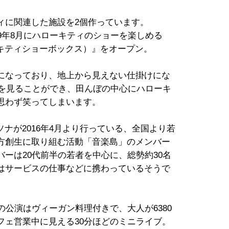
ィに関連した施設を2個作っています。
、2019年8月にハローキティのショーを楽しめる
（ハローキティショーボックス）』をオープン。
になっており、地上から見えない仕掛けにな
様子を見ることができ、田んぼの中心にハローキ
思わず笑ってしまいます。
は、パソナが2016年4月より行っている、全国より若
方創生に取り組む活動「音楽島」のメンバー
ーは20代前半の若者を中心に、総勢約30名
はサービスの仕事などに携わっているそうで
の公演はヴィーガン料理付きで、大人が6380
フェ営業中に見える30分ほどのミニライブ。