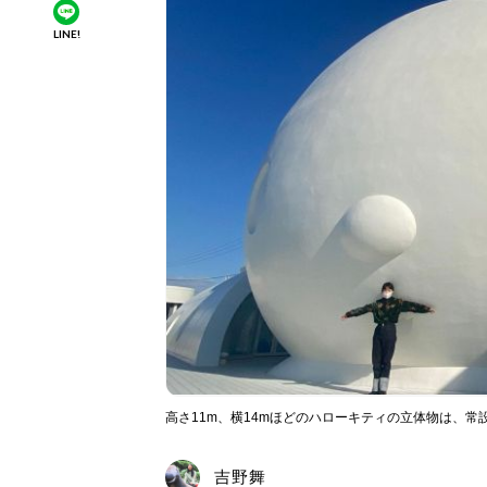
LINE!
高さ11m、横14mほどのハローキティの立体物は、
吉野舞