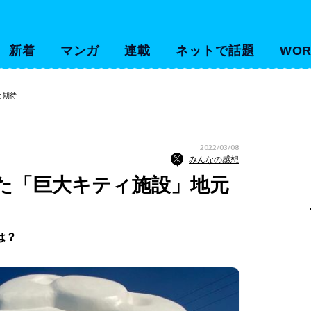
新着
マンガ
連載
ネットで話題
WOR
と期待
2022/03/08
みんなの感想
た「巨大キティ施設」地元
は？