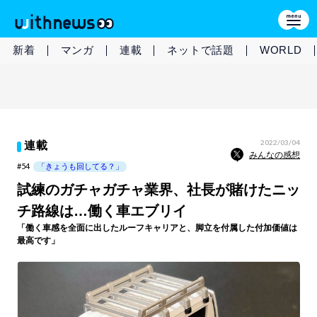
新着
マンガ
連載
ネットで話題
WORLD
2022/03/04
連載
みんなの感想
#54
「きょうも回してる？」
試練のガチャガチャ業界、社長が賭けたニッ
チ路線は…働く車エブリイ
「働く車感を全面に出したルーフキャリアと、脚立を付属した付加価値は
最高です」