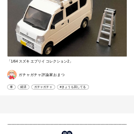
「1/64 スズキ エブリイ コレクション2」
ガチャガチャ評論家おまつ
車
経済
ガチャガチャ
#きょうも回してる